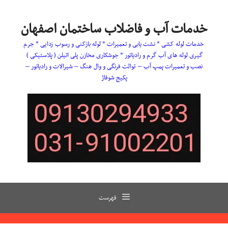
رش
ه
خدمات آب و فاضلاب ساختمان اصفهان
حتوا
خدمات لوله کشی * نشت یابی و تعمیرات * لوله بازکنی و رسوب زدایی * جرم
گیری لوله های آب گرم و رادیاتور * جوشکاری مخازن پلی اتیلن ( پلاستیکی )
نصب و تعمیرات پمپ آب – توالت فرنگی و وال هنگ – شیرالات و رادیاتور –
پکیج شوفاژ
فهرست